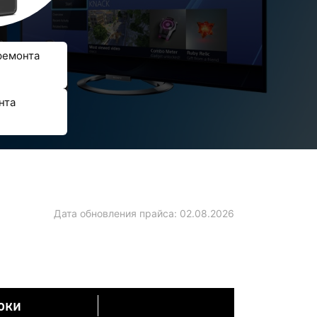
ремонта
нта
Дата обновления прайса:
02.08.2026
оки