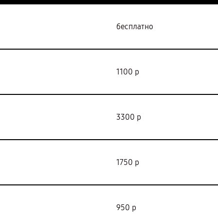
бесплатно
1100 р
3300 р
1750 р
950 р