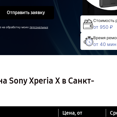
Отправить заявку
Стоимость 
от 950 ₽
е на обработку моих
персональных
Время ремо
от 40 мин
 Sony Xperia X в Санкт-
Цена, от
Ср