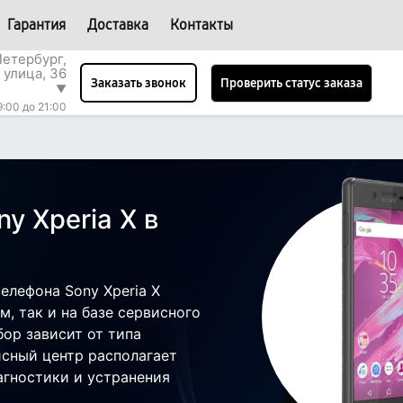
Гарантия
Доставка
Контакты
етербург,
 улица, 36
Проверить статус заказа
Заказать звонок
▼
9:00 до 21:00
y Xperia X в
елефона Sony Xperia X
, так и на базе сервисного
бор зависит от типа
исный центр располагает
гностики и устранения